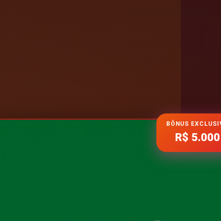
🌐 SOCIAL & CONTATO
📱 Telegram
📘 Facebook
BÔNUS EXCLUSI
R$ 5.000