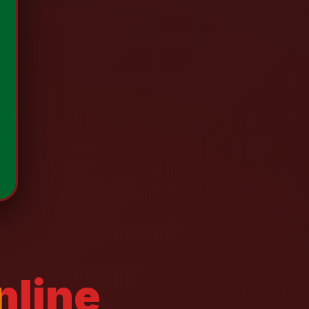
nline