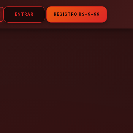
ENTRAR
REGISTRO R$+9~99
👤 CONTA
Login
Cadastro
Bônus
VIP