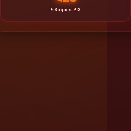
⚡ Saques PIX