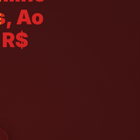
s, Ao
 R$