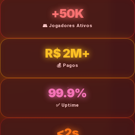
+50K
👥 Jogadores Ativos
R$ 2M+
💰 Pagos
99.9%
✅ Uptime
<2s